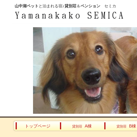
山中湖ペット
と泊まれる宿♪
貸別荘
＆
ペンション
セミカ
トップページ
A棟
B棟
貸別荘
貸別荘