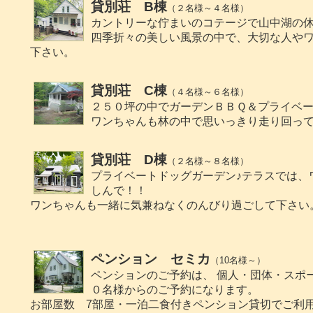
貸別荘 B棟
（２名様～４名様）
カントリーな佇まいのコテージで山中湖の
四季折々の美しい風景の中で、大切な人や
下さい。
貸別荘 C棟
（４名様～６名様）
２５０坪の中でガーデンＢＢＱ＆プライベー
ワンちゃんも林の中で思いっきり走り回っ
貸別荘 D棟
（２名様～８名様）
プライベートドッグガーデン♪テラスでは、
しんで！！
ワンちゃんも一緒に気兼ねなくのんびり過ごして下さい
ペンション セミカ
（10名様～）
ペンションのご予約は、 個人・団体・スポ
０名様からのご予約になります。
お部屋数 7部屋・一泊二食付きペンション貸切でご利