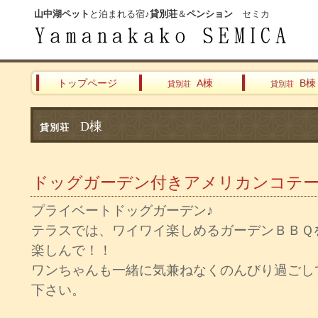
山中湖ペット
と泊まれる宿♪
貸別荘
＆
ペンション
セミカ
トップページ
A棟
B棟
貸別荘
貸別荘
D棟
貸別荘
ドッグガーデン付きアメリカンコテ
プライベートドッグガーデン♪
テラスでは、ワイワイ楽しめるガーデンＢＢＱ
楽しんで！！
ワンちゃんも一緒に気兼ねなくのんびり過ごし
下さい。